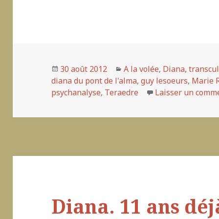
Publié
30 août 2012
Catégories
A la volée
,
Diana
,
transcul
diana du pont de l'alma
le
,
guy lesoeurs
,
Marie 
psychanalyse
,
Teraedre
Laisser un comm
Diana. 11 ans déj