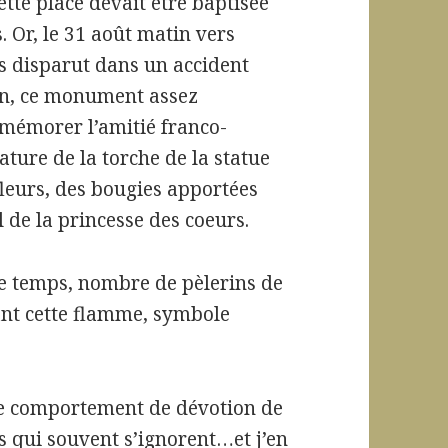
Cette place devait être baptisée
 Or, le 31 août matin vers
es disparut dans un accident
on, ce monument assez
mémorer l’amitié franco-
ture de la torche de la statue
fleurs, des bougies apportées
 de la princesse des coeurs.
 ce temps, nombre de pèlerins de
vant cette flamme, symbole
 le comportement de dévotion de
s qui souvent s’ignorent…et j’en