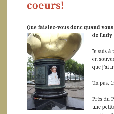
coeurs!
Que faisiez-vous donc quand vous 
de Lady
Je suis à
en souve
que j’ai i
Un pas, 1
Près du Po
une petit