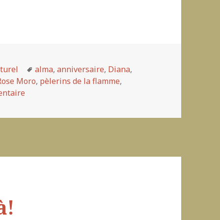
turel
Mots-
alma
,
anniversaire
,
Diana
,
Rose Moro
clés
,
pèlerins de la flamme
,
entaire
sur 2012…Diana du Pont de l’Alma: flamme éternelle 
à!