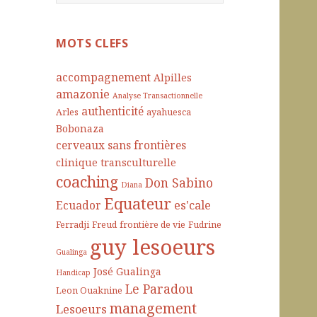
e
c
h
MOTS CLEFS
e
r
accompagnement
Alpilles
c
amazonie
Analyse Transactionnelle
h
authenticité
Arles
ayahuesca
e
Bobonaza
r
cerveaux sans frontières
clinique transculturelle
:
coaching
Don Sabino
Diana
Equateur
es'cale
Ecuador
Ferradji
Freud
frontière de vie
Fudrine
guy lesoeurs
Gualinga
José Gualinga
Handicap
Le Paradou
Leon Ouaknine
management
Lesoeurs