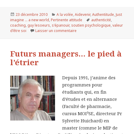
Publié
23 décembre 2010
Catégories
A la volée
,
Aidevenir
,
Authentitude
,
Just
imagine ... a new world
le
,
Pertinente attitude
Mots-
authenticité
,
coaching
,
guy lesoeurs
,
s'épanouir
,
soutien psychologique
clés
,
valeur
d'être soi
Laisser un commentaire
sur La valeur d’être soi, la culture
Futurs managers… le pied à
l’étrier
Depuis 1991, j’anime des
programmes pour
étudiants qui, en fin
d’études et en alternance
(Faculté de pharmacie,
cursus MOI²SE, directeur Pr
Sylvette Huichard) en
master (comme le MIP de