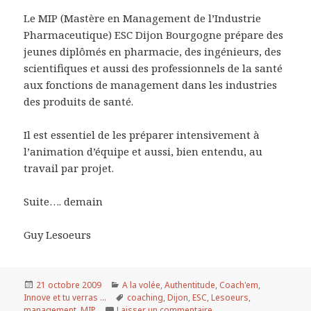
Le MIP (Mastère en Management de l’Industrie
Pharmaceutique) ESC Dijon Bourgogne prépare des
jeunes diplômés en pharmacie, des ingénieurs, des
scientifiques et aussi des professionnels de la santé
aux fonctions de management dans les industries
des produits de santé.
Il est essentiel de les préparer intensivement à
l’animation d’équipe et aussi, bien entendu, au
travail par projet.
Suite…. demain
Guy Lesoeurs
Publié
21 octobre 2009
Catégories
A la volée
,
Authentitude
,
Coach'em
,
Innove et tu verras ...
le
Mots-
coaching
,
Dijon
,
ESC
,
Lesoeurs
,
management
,
MIP
Laisser un commentaire
clés
sur FUTURS MANAGERS 