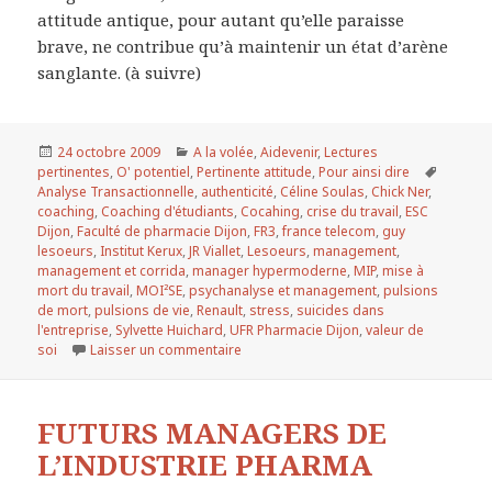
attitude antique, pour autant qu’elle paraisse
brave, ne contribue qu’à maintenir un état d’arène
sanglante. (à suivre)
Publié
24 octobre 2009
Catégories
A la volée
,
Aidevenir
,
Lectures
pertinentes
le
,
O' potentiel
,
Pertinente attitude
,
Pour ainsi dire
Mots-
Analyse Transactionnelle
,
authenticité
,
Céline Soulas
,
Chick Ner
,
clés
coaching
,
Coaching d'étudiants
,
Cocahing
,
crise du travail
,
ESC
Dijon
,
Faculté de pharmacie Dijon
,
FR3
,
france telecom
,
guy
lesoeurs
,
Institut Kerux
,
JR Viallet
,
Lesoeurs
,
management
,
management et corrida
,
manager hypermoderne
,
MIP
,
mise à
mort du travail
,
MOI²SE
,
psychanalyse et management
,
pulsions
de mort
,
pulsions de vie
,
Renault
,
stress
,
suicides dans
l'entreprise
,
Sylvette Huichard
,
UFR Pharmacie Dijon
,
valeur de
soi
Laisser un commentaire
sur SE SENTIR BIEN AU TRAVAIL…ET NE
FUTURS MANAGERS DE
L’INDUSTRIE PHARMA