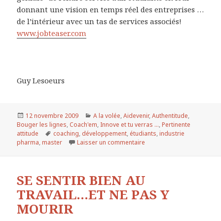
donnant une vision en temps réel des entreprises …
de l’intérieur avec un tas de services associés!
www.jobteaser.com
Guy Lesoeurs
Publié
12 novembre 2009
Catégories
A la volée
,
Aidevenir
,
Authentitude
,
Bouger les lignes
le
,
Coach'em
,
Innove et tu verras ...
,
Pertinente
attitude
Mots-
coaching
,
développement
,
étudiants
,
industrie
pharma
,
master
clés
Laisser un commentaire
sur Futurs managers… le pie
SE SENTIR BIEN AU
TRAVAIL…ET NE PAS Y
MOURIR