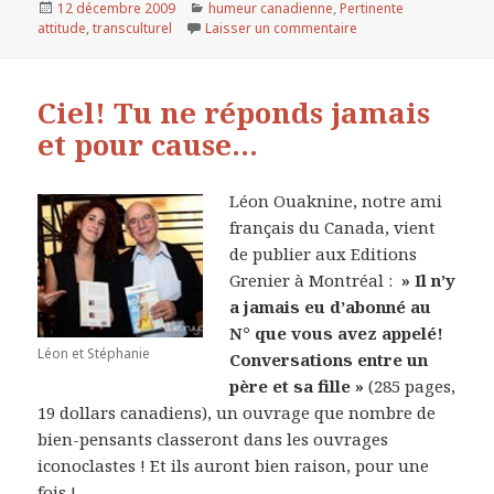
Publié
12 décembre 2009
Catégories
humeur canadienne
,
Pertinente
attitude
le
,
transculturel
Laisser un commentaire
sur La rencontre des 
Ciel! Tu ne réponds jamais
et pour cause…
Léon Ouaknine, notre ami
français du Canada, vient
de publier aux Editions
Grenier à Montréal :
» Il n’y
a jamais eu d’abonné au
N° que vous avez appelé!
Léon et Stéphanie
Conversations entre un
père et sa fille »
(285 pages,
19 dollars canadiens), un ouvrage que nombre de
bien-pensants classeront dans les ouvrages
iconoclastes ! Et ils auront bien raison, pour une
fois !