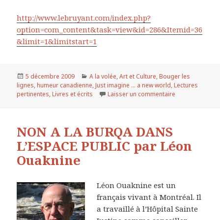
http://www.lebruyant.com/index.php?
option=com_content&task=view&id=286&Itemid=36
&limit=1&limitstart=1
Publié
5 décembre 2009
Catégories
A la volée
,
Art et Culture
,
Bouger les
lignes
le
,
humeur canadienne
,
Just imagine ... a new world
,
Lectures
pertinentes
,
Livres et écrits
Laisser un commentaire
sur Ciel! Tu ne
NON A LA BURQA DANS
L’ESPACE PUBLIC par Léon
Ouaknine
Léon Ouaknine est un
français vivant à Montréal. Il
a travaillé à l’Hôpital Sainte