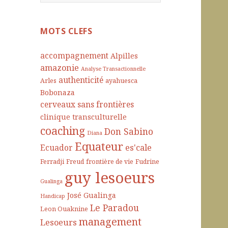
e
c
h
MOTS CLEFS
e
r
accompagnement
Alpilles
c
amazonie
Analyse Transactionnelle
h
authenticité
Arles
ayahuesca
e
Bobonaza
r
cerveaux sans frontières
clinique transculturelle
:
coaching
Don Sabino
Diana
Equateur
es'cale
Ecuador
Ferradji
Freud
frontière de vie
Fudrine
guy lesoeurs
Gualinga
José Gualinga
Handicap
Le Paradou
Leon Ouaknine
management
Lesoeurs