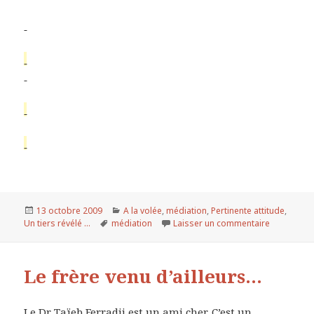
Publié
13 octobre 2009
Catégories
A la volée
,
médiation
,
Pertinente attitude
,
Un tiers révélé ...
le
Mots-
médiation
Laisser un commentaire
sur Le médi
clés
Le frère venu d’ailleurs…
Le Dr Taïeb Ferradji est un ami cher. C’est un