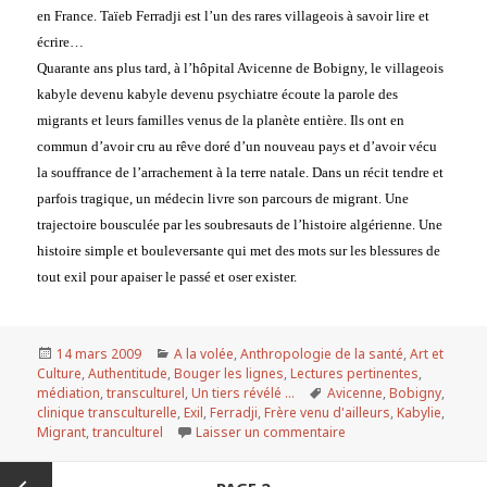
en France. Taïeb Ferradji est l’un des rares villageois à savoir lire et
écrire…
Quarante ans plus tard, à l’hôpital Avicenne de Bobigny, le villageois
kabyle devenu kabyle devenu psychiatre écoute la parole des
migrants et leurs familles venus de la planète entière. Ils ont en
commun d’avoir cru au rêve doré d’un nouveau pays et d’avoir vécu
la souffrance de l’arrachement à la terre natale. Dans un récit tendre et
parfois tragique, un médecin livre son parcours de migrant. Une
trajectoire bousculée par les soubresauts de l’histoire algérienne. Une
histoire simple et bouleversante qui met des mots sur les blessures de
tout exil pour apaiser le passé et oser exister.
Publié
14 mars 2009
Catégories
A la volée
,
Anthropologie de la santé
,
Art et
Culture
le
,
Authentitude
,
Bouger les lignes
,
Lectures pertinentes
,
médiation
,
transculturel
,
Un tiers révélé ...
Mots-
Avicenne
,
Bobigny
,
clinique transculturelle
,
Exil
,
Ferradji
,
Frère venu d'ailleurs
clés
,
Kabylie
,
Migrant
,
tranculturel
Laisser un commentaire
sur Le frère venu d’ail
Navigation