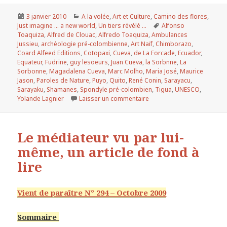
Publié
3 janvier 2010
Catégories
A la volée
,
Art et Culture
,
Camino des flores
,
Just imagine ... a new world
le
,
Un tiers révélé ...
Mots-
Alfonso
Toaquiza
,
Alfred de Clouac
,
Alfredo Toaquiza
,
Ambulances
clés
Jussieu
,
archéologie pré-colombienne
,
Art Naïf
,
Chimborazo
,
Coard Alfeed Editions
,
Cotopaxi
,
Cueva
,
de La Forcade
,
Ecuador
,
Equateur
,
Fudrine
,
guy lesoeurs
,
Juan Cueva
,
la Sorbnne
,
La
Sorbonne
,
Magadalena Cueva
,
Marc Molho
,
Maria José
,
Maurice
Jason
,
Paroles de Nature
,
Puyo
,
Quito
,
René Conin
,
Sarayacu
,
Sarayaku
,
Shamanes
,
Spondyle pré-colombien
,
Tigua
,
UNESCO
,
Yolande Lagnier
Laisser un commentaire
sur Juan Cueva, homme de
Le médiateur vu par lui-
même, un article de fond à
lire
Vient de paraître N° 294 – Octobre 2009
Sommaire