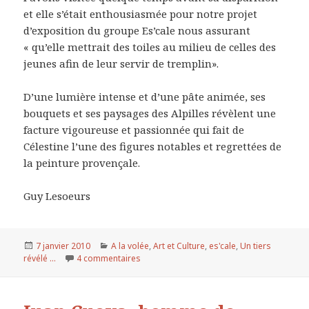
et elle s’était enthousiasmée pour notre projet
d’exposition du groupe Es’cale nous assurant
« qu’elle mettrait des toiles au milieu de celles des
jeunes afin de leur servir de tremplin».
D’une lumière intense et d’une pâte animée, ses
bouquets et ses paysages des Alpilles révèlent une
facture vigoureuse et passionnée qui fait de
Célestine l’une des figures notables et regrettées de
la peinture provençale.
Guy Lesoeurs
Publié
7 janvier 2010
Catégories
A la volée
,
Art et Culture
,
es'cale
,
Un tiers
révélé ...
le
4 commentaires
sur Célestine, Artiste-peintre (Le Paradou)