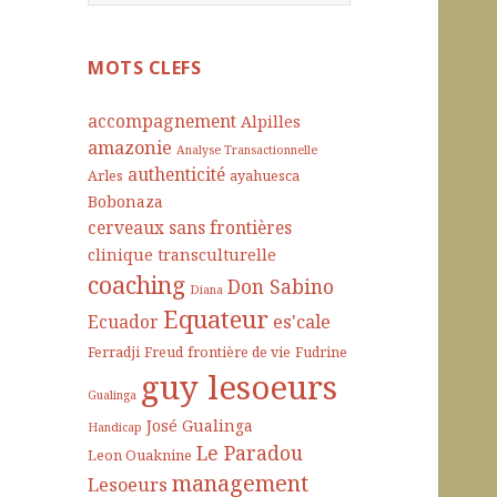
e
c
h
MOTS CLEFS
e
r
accompagnement
Alpilles
c
amazonie
Analyse Transactionnelle
h
authenticité
Arles
ayahuesca
e
Bobonaza
r
cerveaux sans frontières
clinique transculturelle
:
coaching
Don Sabino
Diana
Equateur
es'cale
Ecuador
Ferradji
Freud
frontière de vie
Fudrine
guy lesoeurs
Gualinga
José Gualinga
Handicap
Le Paradou
Leon Ouaknine
management
Lesoeurs