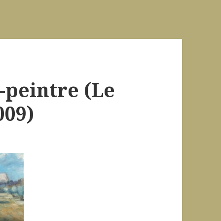
e-peintre (Le
009)