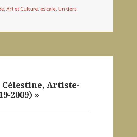
ies
ée
,
Art et Culture
,
es'cale
,
Un tiers
 Célestine, Artiste-
19-2009) »