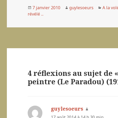
Publié
7 janvier 2010
Auteur
guylesoeurs
Catégor
A la vol
révélé ...
le
4 réflexions au sujet de «
peintre (Le Paradou) (19
guylesoeurs
dit :
17 août 2014 à 14 h 30 min