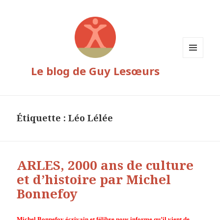
MENU
Le blog de Guy Lesœurs
ET
WIDGETS
Étiquette :
Léo Lélée
ARLES, 2000 ans de culture
et d’histoire par Michel
Bonnefoy
Michel Bonnefoy écrivain et félibre nous informe qu’il vient de