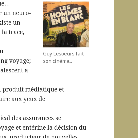
que…
r un neuro-
xiste un
 la trace,
au
Guy Lesoeurs fait
ong voyage;
son cinéma...
alescent a
n produit médiatique et
aire aux yeux de
ical des assurances se
oyage et entérine la décision du
amus, producteur de nouvelles