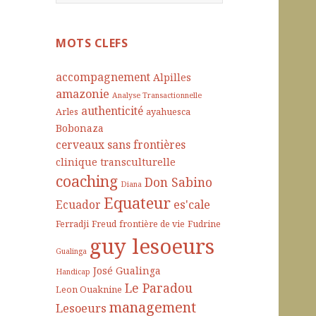
e
c
h
MOTS CLEFS
e
r
accompagnement
Alpilles
c
amazonie
Analyse Transactionnelle
h
authenticité
Arles
ayahuesca
e
Bobonaza
r
cerveaux sans frontières
clinique transculturelle
:
coaching
Don Sabino
Diana
Equateur
es'cale
Ecuador
Ferradji
Freud
frontière de vie
Fudrine
guy lesoeurs
Gualinga
José Gualinga
Handicap
Le Paradou
Leon Ouaknine
management
Lesoeurs