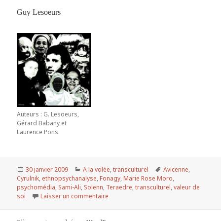
Guy Lesoeurs
Auteurs : G. Lesoeurs,
Gérard Babany et
Laurence Pons
Publié
30 janvier 2009
Catégories
A la volée
,
transculturel
Mots-
Avicenne
,
Cyrulnik
le
,
ethnopsychanalyse
,
Fonagy
,
Marie Rose Moro
clés
,
psychomédia
,
Sami-Ali
,
Solenn
,
Teraedre
,
transculturel
,
valeur de
soi
Laisser un commentaire
sur