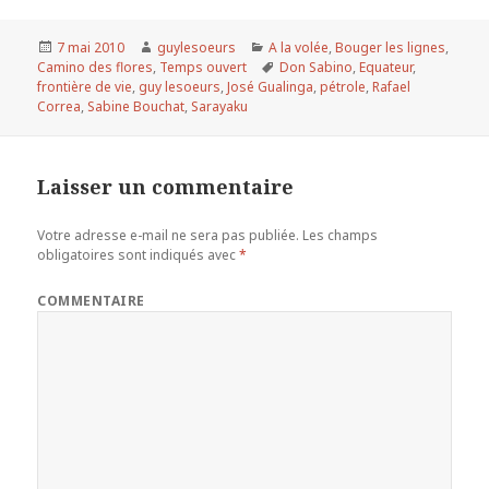
Publié
7 mai 2010
Auteur
guylesoeurs
Catégories
A la volée
,
Bouger les lignes
,
Camino des flores
le
,
Temps ouvert
Mots-
Don Sabino
,
Equateur
,
frontière de vie
,
guy lesoeurs
,
José Gualinga
clés
,
pétrole
,
Rafael
Correa
,
Sabine Bouchat
,
Sarayaku
Laisser un commentaire
Votre adresse e-mail ne sera pas publiée.
Les champs
obligatoires sont indiqués avec
*
COMMENTAIRE