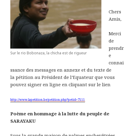
Chers
Amis,
Merci
de
prendr
Sur le rio Bobonaza, la chicha est de rigueur
e
connai
ssance des messages en annexe et du texte de
la pétition au Président de l’Equateur que vous
pouvez signer en ligne en cliquant sur le lien
http://www.lapetition.be/petition.php?petid=7111
Poème en hommage à la lutte du peuple de
SARAYAKU
Sous la grande maison de palmes enchevêtrées