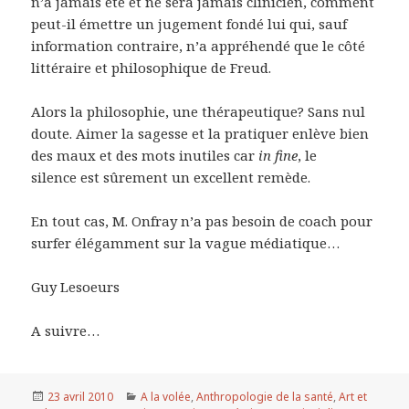
n’a jamais été et ne sera jamais clinicien, comment
peut-il émettre un jugement fondé lui qui, sauf
information contraire, n’a appréhendé que le côté
littéraire et philosophique de Freud.
Alors la philosophie, une thérapeutique? Sans nul
doute. Aimer la sagesse et la pratiquer enlève bien
des maux et des mots inutiles car
in fine
, le
silence est sûrement un excellent remède.
En tout cas, M. Onfray n’a pas besoin de coach pour
surfer élégamment sur la vague médiatique…
Guy Lesoeurs
A suivre…
Publié
23 avril 2010
Catégories
A la volée
,
Anthropologie de la santé
,
Art et