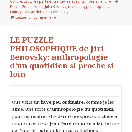
Culture
le
,
Lectures pertinentes
,
Livres et écrits
,
Pour ainsi dire
Mots-
Freud
,
Gérard Miller
,
Julia Kristeva
,
marketing philosophique
,
clés
Onfray
,
Onfray défraie
,
psychanalyse
Laisser un commentaire
sur ONFRAY DEFRAIE LA CHRONIQUE…ou le mar
LE PUZZLE
PHILOSOPHIQUE de Jiri
Benovsky: anthropologie
d’un quotidien si proche si
loin
Que voilà un
livre peu ordinaire
, comme je les
aime. Une sorte
d’anthropologie du quotidien,
pour reprendre cette dernière expression chère à
mon ami éditeur Jean Ferreux qui en a fait le titre
de l’une de ses (nombreuses) collections.