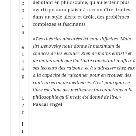
débutant en philosophie, qu’au lecteur plus
2
averti qui aura plaisir à reconnaître, traités
0
dans un style alerte et drôle, des problèmes
-
complexes et fascinants.
1
6
«
Les théories discutées ici sont difficiles. Mais
-
Jiri Benovsky nous donne le maximum de
4
chances de les évaluer. Rien de moins élitiste et
1
de moins snob que l’activité consistant à offrir à
4
ses lecteurs des raisons, et à s’adresser chez eux
4
à la capacité de raisonner pour en trouver des
p
contraires ou de meilleures. C’est pourquoi ce
.
livre est l’une des meilleures introductions à la
–
philosophie qu’il m’ait été donné de lire.
»
1
Pascal Engel
7
€
J
I