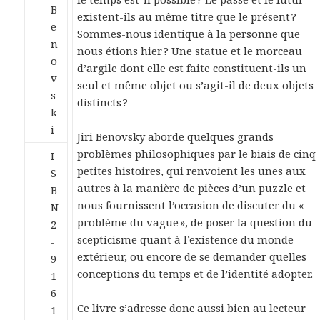
existent-ils au même titre que le présent ?
Sommes-nous identique à la personne que
nous étions hier ? Une statue et le morceau
d’argile dont elle est faite constituent-ils un
seul et même objet ou s’agit-il de deux objets
distincts ?
Jiri Benovsky aborde quelques grands
problèmes philosophiques par le biais de cinq
I
petites histoires, qui renvoient les unes aux
S
autres à la manière de pièces d’un puzzle et
B
nous fournissent l’occasion de discuter du «
N
problème du vague », de poser la question du
2
scepticisme quant à l’existence du monde
-
extérieur, ou encore de se demander quelles
9
conceptions du temps et de l’identité adopter.
1
6
Ce livre s’adresse donc aussi bien au lecteur
1