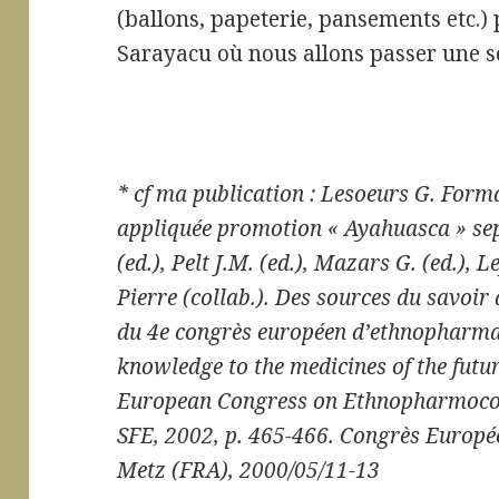
(ballons, papeterie, pansements etc.
Sarayacu où nous allons passer une 
* cf ma publication : Lesoeurs G.
Forma
appliquée promotion « Ayahuasca » se
(ed.)
,
Pelt J.M. (ed.)
,
Mazars G. (ed.)
,
Le
Pierre (collab.)
.
Des sources du savoir 
du 4e congrès européen d’ethnopharma
knowledge to the medicines of the futur
European Congress on Ethnopharmoco
SFE, 2002, p. 465-466. Congrès Europé
Metz (FRA), 2000/05/11-13