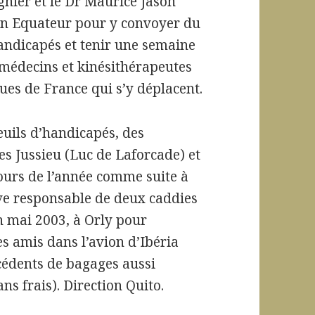
gnier et le Dr Maurice Jason
en Equateur pour y convoyer du
handicapés et tenir une semaine
 médecins et kinésithérapeutes
gues de France qui s’y déplacent.
euils d’handicapés, des
s Jussieu (Luc de Laforcade) et
cours de l’année comme suite à
uve responsable de deux caddies
n mai 2003, à Orly pour
s amis dans l’avion d’Ibéria
cédents de bagages aussi
s frais). Direction Quito.