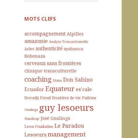
e
c
h
MOTS CLEFS
e
r
accompagnement
Alpilles
c
amazonie
Analyse Transactionnelle
h
authenticité
Arles
ayahuesca
e
Bobonaza
r
cerveaux sans frontières
clinique transculturelle
:
coaching
Don Sabino
Diana
Equateur
es'cale
Ecuador
Ferradji
Freud
frontière de vie
Fudrine
guy lesoeurs
Gualinga
José Gualinga
Handicap
Le Paradou
Leon Ouaknine
management
Lesoeurs