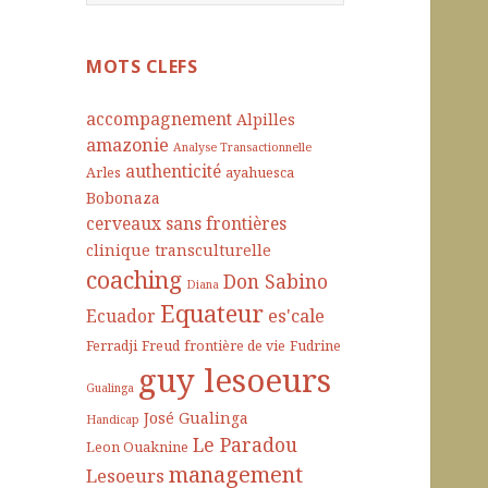
e
c
h
MOTS CLEFS
e
r
accompagnement
Alpilles
c
amazonie
Analyse Transactionnelle
h
authenticité
Arles
ayahuesca
e
Bobonaza
r
cerveaux sans frontières
clinique transculturelle
:
coaching
Don Sabino
Diana
Equateur
es'cale
Ecuador
Ferradji
Freud
frontière de vie
Fudrine
guy lesoeurs
Gualinga
José Gualinga
Handicap
Le Paradou
Leon Ouaknine
management
Lesoeurs