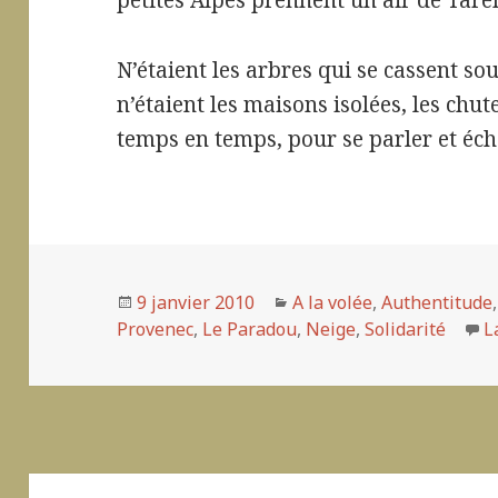
petites Alpes prennent un air de Tare
N’étaient les arbres qui se cassent sou
n’étaient les maisons isolées, les chut
temps en temps, pour se parler et écha
Publié
9 janvier 2010
Catégories
A la volée
,
Authentitude
Provenec
le
,
Le Paradou
,
Neige
,
Solidarité
L