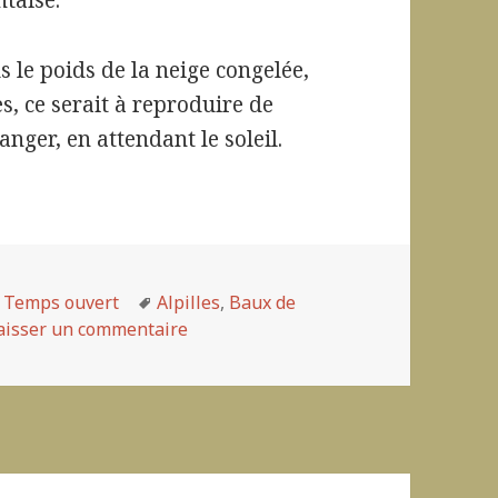
ntaise.
s le poids de la neige congelée,
es, ce serait à reproduire de
nger, en attendant le soleil.
,
Temps ouvert
Mots-
Alpilles
,
Baux de
aisser un commentaire
clés
sur Les anges perdent leurs ailes: c’e