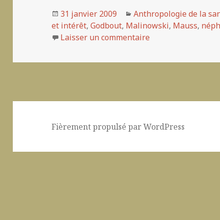
Publié
31 janvier 2009
Catégories
Anthropologie de la sa
et intérêt
le
,
Godbout
,
Malinowski
,
Mauss
,
néph
Laisser un commentaire
sur Valeur, don et 
Fièrement propulsé par WordPress