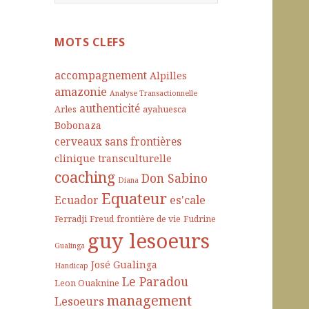
e
c
h
MOTS CLEFS
e
r
accompagnement
Alpilles
c
amazonie
Analyse Transactionnelle
h
authenticité
Arles
ayahuesca
e
Bobonaza
r
cerveaux sans frontières
clinique transculturelle
:
coaching
Don Sabino
Diana
Equateur
es'cale
Ecuador
Ferradji
Freud
frontière de vie
Fudrine
guy lesoeurs
Gualinga
José Gualinga
Handicap
Le Paradou
Leon Ouaknine
management
Lesoeurs