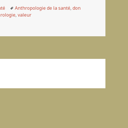
nté
Mots-
Anthropologie de la santé
,
don
rologie
clés
,
valeur
intérêt