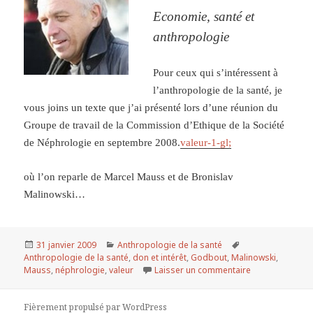
Economie, santé et
anthropologie
Pour ceux qui s’intéressent à
l’anthropologie de la santé, je
vous joins un texte que j’ai présenté lors d’une réunion du
Groupe de travail de la Commission d’Ethique de la Société
de Néphrologie en septembre 2008.
valeur-1-gl;
où l’on reparle de Marcel Mauss et de Bronislav
Malinowski…
Publié
31 janvier 2009
Catégories
Anthropologie de la santé
Mots-
Anthropologie de la santé
le
,
don et intérêt
,
Godbout
,
Malinowski
clés
,
Mauss
,
néphrologie
,
valeur
Laisser un commentaire
sur Valeur, don 
Fièrement propulsé par WordPress