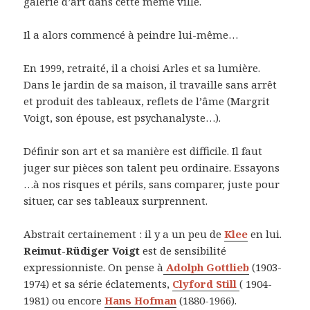
galerie d’art dans cette même ville.
Il a alors commencé à peindre lui-même…
En 1999, retraité, il a choisi Arles et sa lumière.
Dans le jardin de sa maison, il travaille sans arrêt
et produit des tableaux, reflets de l’âme (Margrit
Voigt, son épouse, est psychanalyste…).
Définir son art et sa manière est difficile. Il faut
juger sur pièces son talent peu ordinaire. Essayons
…à nos risques et périls, sans comparer, juste pour
situer, car ses tableaux surprennent.
Abstrait certainement : il y a un peu de
Klee
en lui.
Reimut-Rüdiger Voigt
est de sensibilité
expressionniste. On pense à
Adolph Gottlieb
(1903-
1974) et sa série éclatements,
Clyford Still
( 1904-
1981) ou encore
Hans Hofman
(1880-1966).