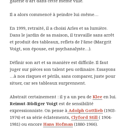
galerie d’art dans cette même ville.
Il a alors commencé à peindre lui-même…
En 1999, retraité, il a choisi Arles et sa lumière.
Dans le jardin de sa maison, il travaille sans arrêt
et produit des tableaux, reflets de l’âme (Margrit
Voigt, son épouse, est psychanalyste…).
Définir son art et sa manière est difficile. Il faut
juger sur pièces son talent peu ordinaire. Essayons
…à nos risques et périls, sans comparer, juste pour
situer, car ses tableaux surprennent.
Abstrait certainement : il y a un peu de
Klee
en lui.
Reimut-Rüdiger Voigt
est de sensibilité
expressionniste. On pense à
Adolph Gottlieb
(1903-
1974) et sa série éclatements,
Clyford Still
( 1904-
1981) ou encore
Hans Hofman
(1880-1966).