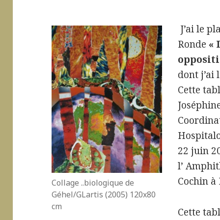
J’ai le pl
Ronde
« 
oppositi
dont j’ai
Cette tab
Joséphine
Coordinat
Hospitalo
22 juin 2
l’ Amphi
Cochin à 
Collage ..biologique de
Géhel/GLartis (2005) 120x80
cm
Cette tab