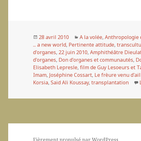
Publié
28 avril 2010
Catégories
A la volée
,
Anthropologie 
... a new world
le
,
Pertinente attitude
,
transcultu
d'organes
,
22 juin 2010
,
Amphithéâtre Dieula
d'organes
,
Don d'organes et communautés
,
Do
Elisabeth Lepresle
,
film de Guy Lesoeurs et T
Imam
,
Joséphine Cossart
,
Le frèure venu d'ai
Korsia
,
Saïd Ali Koussay
,
transplantation
Fièrement propulsé par WordPress