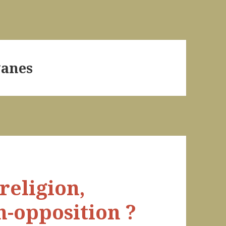
ganes
religion,
n-opposition ?