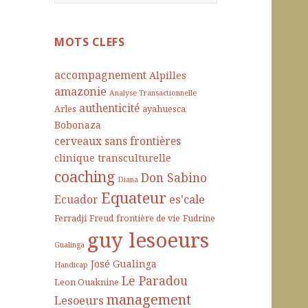
e
c
h
MOTS CLEFS
e
r
accompagnement
Alpilles
c
amazonie
Analyse Transactionnelle
h
authenticité
Arles
ayahuesca
e
Bobonaza
r
cerveaux sans frontières
clinique transculturelle
:
coaching
Don Sabino
Diana
Equateur
es'cale
Ecuador
Ferradji
Freud
frontière de vie
Fudrine
guy lesoeurs
Gualinga
José Gualinga
Handicap
Le Paradou
Leon Ouaknine
management
Lesoeurs