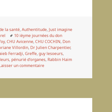
de la santé
,
Authentitude
,
Just imagine
rel
Mots-
10 ièyme journées du don
foy
,
CHU Avicenne
clés
,
CHU COCHIN
,
Don
riane Villordin
,
Dr Julien Charpentier
,
aïeb Ferradji
,
Greffe
,
guy lesoeurs
,
lleurs
,
pénurié d'organes
,
Rabbin Haïm
Laisser un commentaire
sur Don d’organes et religion, oppo