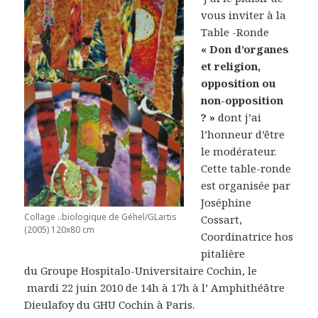
vous inviter à la
Table -Ronde
« Don d’organes
et religion,
opposition ou
non-opposition
? »
dont j’ai
l’honneur d’être
le modérateur.
Cette table-ronde
est organisée par
Joséphine
Collage ..biologique de Géhel/GLartis
Cossart,
(2005) 120x80 cm
Coordinatrice hos
pitalière
du Groupe Hospitalo-Universitaire Cochin, le
mardi 22 juin 2010 de 14h à 17h à l’ Amphithéâtre
Dieulafoy du GHU Cochin à Paris.