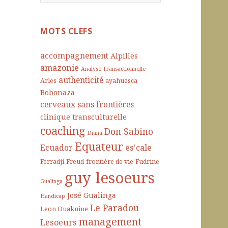
e
c
h
MOTS CLEFS
e
r
accompagnement
Alpilles
c
amazonie
Analyse Transactionnelle
h
authenticité
Arles
ayahuesca
e
Bobonaza
r
cerveaux sans frontières
clinique transculturelle
:
coaching
Don Sabino
Diana
Equateur
es'cale
Ecuador
Ferradji
Freud
frontière de vie
Fudrine
guy lesoeurs
Gualinga
José Gualinga
Handicap
Le Paradou
Leon Ouaknine
management
Lesoeurs