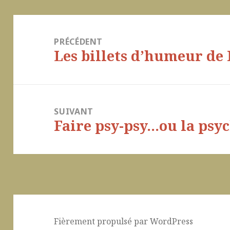
Navigation
de
PRÉCÉDENT
Les billets d’humeur de
l’article
Article
précédent :
SUIVANT
Faire psy-psy…ou la psy
Article
suivant :
Fièrement propulsé par WordPress