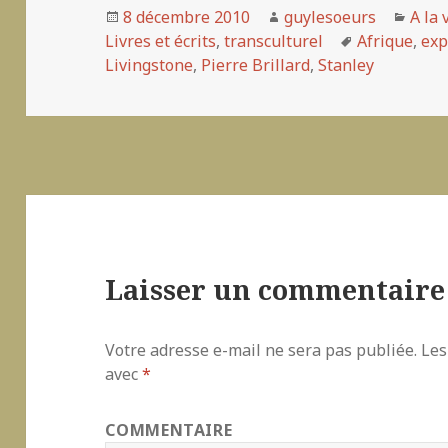
Publié
8 décembre 2010
Auteur
guylesoeurs
Caté
A la 
Livres et écrits
le
,
transculturel
Mots-
Afrique
,
exp
Livingstone
,
Pierre Brillard
,
Stanley
clés
Laisser un commentaire
Votre adresse e-mail ne sera pas publiée.
Les
avec
*
COMMENTAIRE