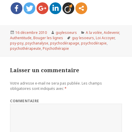
Publié
16 décembre 2010
Auteur
guylesoeurs
Catégories
A la volée
,
Aidevenir
,
Authentitude
le
,
Bouger les lignes
Mots-
guy lesoeurs
,
Loi Accoyer
,
psy-psy
,
psychanalyse
,
psychodérapage
clés
,
psychodérapie
,
psychothérapeute
,
Psychothérapie
Laisser un commentaire
Votre adresse e-mail ne sera pas publiée.
Les champs
obligatoires sont indiqués avec
*
COMMENTAIRE