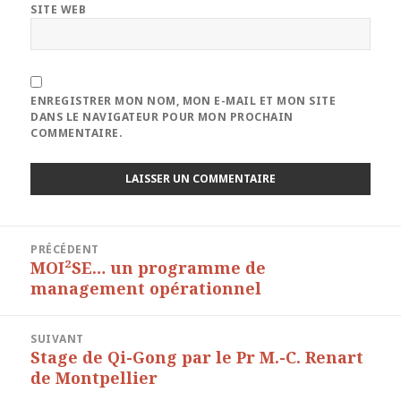
SITE WEB
ENREGISTRER MON NOM, MON E-MAIL ET MON SITE
DANS LE NAVIGATEUR POUR MON PROCHAIN
COMMENTAIRE.
Navigation
PRÉCÉDENT
de
MOI²SE… un programme de
Article
l’article
management opérationnel
précédent :
SUIVANT
Stage de Qi-Gong par le Pr M.-C. Renart
Article
de Montpellier
suivant :