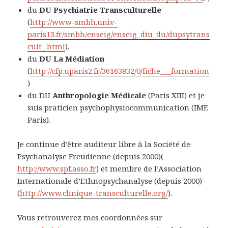
du
DU Psychiatrie Transculturelle
(
http://www-smbh.univ-
paris13.fr/smbh/enseig/enseig_diu_du/dupsytrans
cult_.html
),
du
DU La Médiation
(
http://cfp.uparis2.fr/36163832/0/fiche___formation
)
du DU
Anthropologie Médicale
(Paris XIII) et je
suis praticien psychophysiocommunication (IME
Paris).
Je continue d’être auditeur libre à la Société de
Psychanalyse Freudienne (depuis 2000)(
http://www.spf.asso.fr
) et membre de l’Association
Internationale d’Ethnopsychanalyse (depuis 2000)
(
http://www.clinique-transculturelle.org/
).
Vous retrouverez mes coordonnées sur