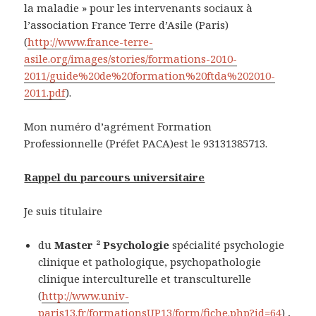
la maladie » pour les intervenants sociaux à
l’association France Terre d’Asile (Paris)
(
http://www.france-terre-
asile.org/images/stories/formations-2010-
2011/guide%20de%20formation%20ftda%202010-
2011.pdf
).
Mon numéro d’agrément Formation
Professionnelle (Préfet PACA)est le 93131385713.
Rappel du parcours universitaire
Je suis titulaire
du
Master ² Psychologie
spécialité psychologie
clinique et pathologique, psychopathologie
clinique interculturelle et transculturelle
(
http://www.univ-
paris13.fr/formationsUP13/form/fiche.php?id=64
) ,