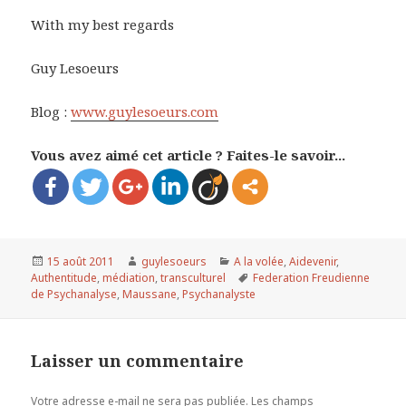
With my best regards
Guy Lesoeurs
Blog :
www.guylesoeurs.com
Vous avez aimé cet article ? Faites-le savoir...
Publié
15 août 2011
Auteur
guylesoeurs
Catégories
A la volée
,
Aidevenir
,
Authentitude
le
,
médiation
,
transculturel
Mots-
Federation Freudienne
de Psychanalyse
,
Maussane
,
Psychanalyste
clés
Laisser un commentaire
Votre adresse e-mail ne sera pas publiée.
Les champs