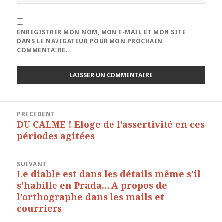
ENREGISTRER MON NOM, MON E-MAIL ET MON SITE
DANS LE NAVIGATEUR POUR MON PROCHAIN
COMMENTAIRE.
Navigation
PRÉCÉDENT
de
DU CALME ! Eloge de l’assertivité en ces
Article
l’article
périodes agitées
précédent :
SUIVANT
Le diable est dans les détails même s’il
Article
s’habille en Prada… A propos de
suivant :
l’orthographe dans les mails et
courriers