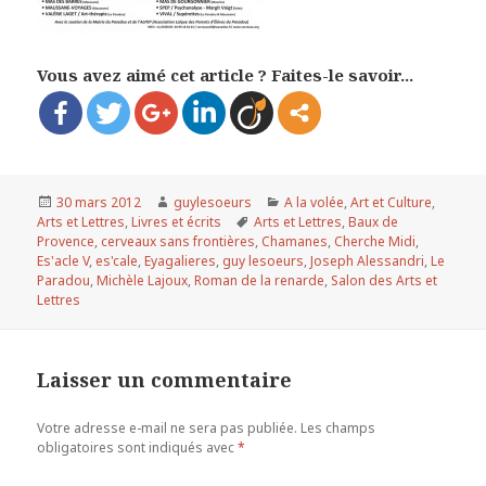
Vous avez aimé cet article ? Faites-le savoir...
Publié
30 mars 2012
Auteur
guylesoeurs
Catégories
A la volée
,
Art et Culture
,
Arts et Lettres
le
,
Livres et écrits
Mots-
Arts et Lettres
,
Baux de
Provence
,
cerveaux sans frontières
clés
,
Chamanes
,
Cherche Midi
,
Es'acle V
,
es'cale
,
Eyagalieres
,
guy lesoeurs
,
Joseph Alessandri
,
Le
Paradou
,
Michèle Lajoux
,
Roman de la renarde
,
Salon des Arts et
Lettres
Laisser un commentaire
Votre adresse e-mail ne sera pas publiée.
Les champs
obligatoires sont indiqués avec
*