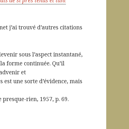
s de si près tenus et tant
et j’ai trouvé d’autres citations
evenir sous l’aspect instantané,
 la forme continuée. Qu’il
’advenir et
s est une sorte d’évidence, mais
e presque-rien, 1957, p. 69.
tu? pas si anodin!