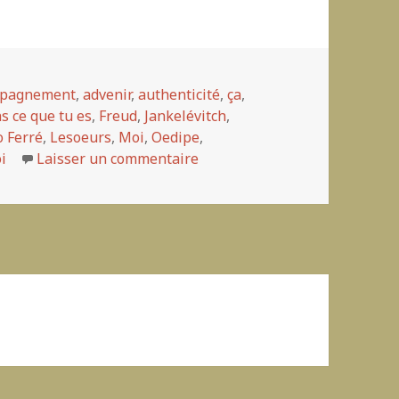
mpagnement
,
advenir
,
authenticité
,
ça
,
s ce que tu es
,
Freud
,
Jankelévitch
,
o Ferré
,
Lesoeurs
,
Moi
,
Oedipe
,
i
Laisser un commentaire
sur ¿Que deviens-tu? pas si a