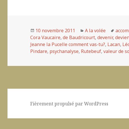
Publié
10 novembre 2011
Catégories
A la volée
Mots-
acco
Cora Vaucaire
le
,
de Baudricourt
,
devenir
,
devien
clés
Jeanne la Pucelle comment vas-tu?
,
Lacan
,
Lé
Pindare
,
psychanalyse
,
Rutebeuf
,
valeur de so
Fièrement propulsé par WordPress