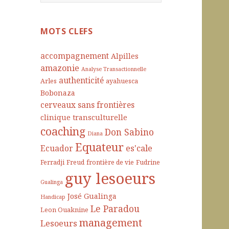
e
c
h
MOTS CLEFS
e
r
accompagnement
Alpilles
c
amazonie
Analyse Transactionnelle
h
authenticité
Arles
ayahuesca
e
Bobonaza
r
cerveaux sans frontières
clinique transculturelle
:
coaching
Don Sabino
Diana
Equateur
es'cale
Ecuador
Ferradji
Freud
frontière de vie
Fudrine
guy lesoeurs
Gualinga
José Gualinga
Handicap
Le Paradou
Leon Ouaknine
management
Lesoeurs