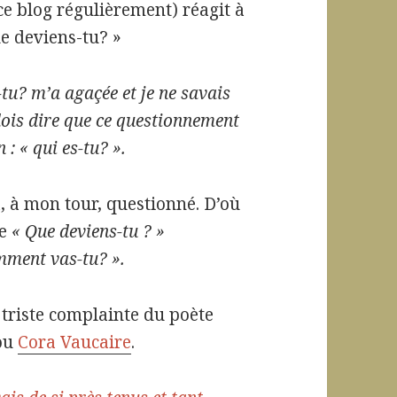
ce blog régulièrement) réagit à
e deviens-tu? »
-tu? m’a agaçée et je ne savais
dois dire que ce questionnement
 : « qui es-tu? ».
, à mon tour, questionné. D’où
ce
« Que deviens-tu ? »
mment vas-tu? ».
a triste complainte du poète
ou
Cora Vaucaire
.