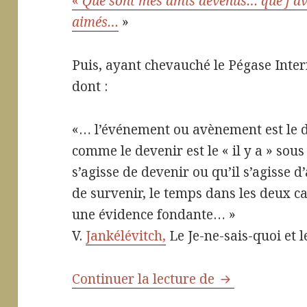
«
Que sont mes amis devenus… que j’avai
aimés…
»
Puis, ayant chevauché le Pégase Intern
dont :
«… l’événement ou avènement est le d
comme le devenir est le « il y a » sous
s’agisse de devenir ou qu’il s’agisse d
de survenir, le temps dans les deux ca
une évidence fondante… »
V.
Jankélévitch,
Le Je-ne-sais-quoi et l
Continuer la lecture de
¿Que deviens-