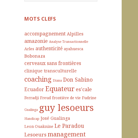
e
c
h
MOTS CLEFS
e
r
accompagnement
Alpilles
c
amazonie
Analyse Transactionnelle
h
authenticité
Arles
ayahuesca
e
Bobonaza
r
cerveaux sans frontières
clinique transculturelle
:
coaching
Don Sabino
Diana
Equateur
es'cale
Ecuador
Ferradji
Freud
frontière de vie
Fudrine
guy lesoeurs
Gualinga
José Gualinga
Handicap
Le Paradou
Leon Ouaknine
management
Lesoeurs