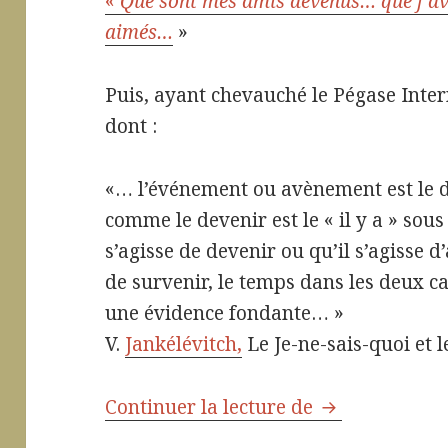
«
Que sont mes amis devenus… que j’avai
aimés…
»
Puis, ayant chevauché le Pégase Intern
dont :
«… l’événement ou avènement est le d
comme le devenir est le « il y a » sous
s’agisse de devenir ou qu’il s’agisse d
de survenir, le temps dans les deux ca
une évidence fondante… »
V.
Jankélévitch,
Le Je-ne-sais-quoi et l
Continuer la lecture de
¿Que deviens-