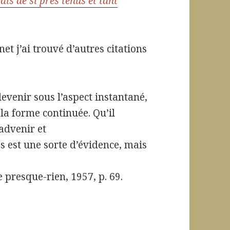
s de si près tenus et tant
et j’ai trouvé d’autres citations
evenir sous l’aspect instantané,
 la forme continuée. Qu’il
’advenir et
s est une sorte d’évidence, mais
e presque-rien, 1957, p. 69.
tu? pas si anodin!