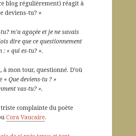
ce blog régulièrement) réagit à
e deviens-tu? »
-tu? m’a agaçée et je ne savais
dois dire que ce questionnement
 : « qui es-tu? ».
, à mon tour, questionné. D’où
ce
« Que deviens-tu ? »
mment vas-tu? ».
a triste complainte du poète
ou
Cora Vaucaire
.