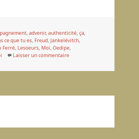
mpagnement
,
advenir
,
authenticité
,
ça
,
s ce que tu es
,
Freud
,
Jankelévitch
,
o Ferré
,
Lesoeurs
,
Moi
,
Oedipe
,
i
Laisser un commentaire
sur ¿Que deviens-tu? pas si a