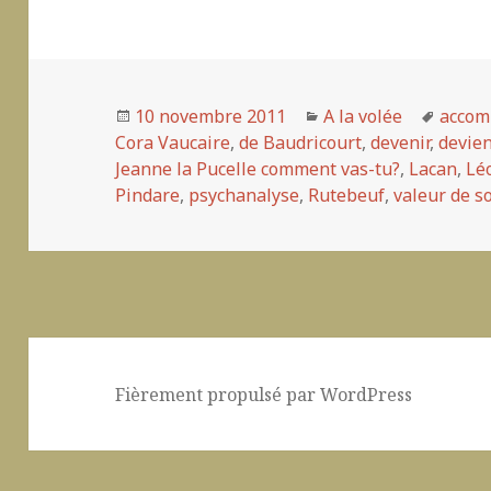
Publié
10 novembre 2011
Catégories
A la volée
Mots-
acco
Cora Vaucaire
le
,
de Baudricourt
,
devenir
,
devien
clés
Jeanne la Pucelle comment vas-tu?
,
Lacan
,
Lé
Pindare
,
psychanalyse
,
Rutebeuf
,
valeur de so
Fièrement propulsé par WordPress