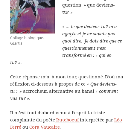
question » que deviens-
tu? »
«
… le que deviens-tu? m’a
agaçée et je ne savais pas
Collage biologique.
quoi dire. Je dois dire que ce
GLartis
questionnement s’est
transformé en : « qui es-
tu? ».
Cette réponse m’a, à mon tour, questionné. D’où ma
réflexion ci-dessous à propos de ce
« Que deviens-
tu ? »
accrocheur, alternative au banal
« comment
vas-tu? ».
Il m’est tout d’abord venu à l’esprit la triste
complainte du poète
Ruteboeuf
interprétée par
Léo
Ferré
ou
Cora Vaucaire
.