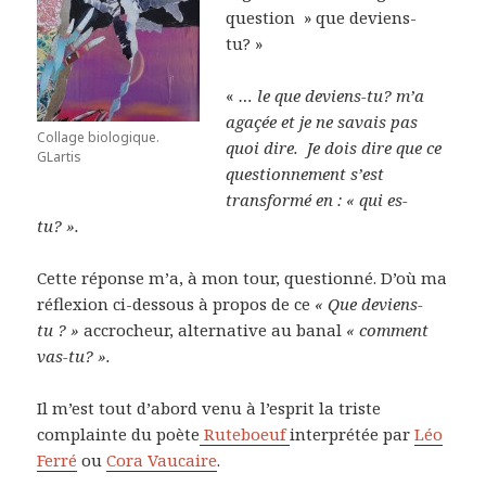
question » que deviens-
tu? »
«
… le que deviens-tu? m’a
agaçée et je ne savais pas
Collage biologique.
quoi dire. Je dois dire que ce
GLartis
questionnement s’est
transformé en : « qui es-
tu? ».
Cette réponse m’a, à mon tour, questionné. D’où ma
réflexion ci-dessous à propos de ce
« Que deviens-
tu ? »
accrocheur, alternative au banal
« comment
vas-tu? ».
Il m’est tout d’abord venu à l’esprit la triste
complainte du poète
Ruteboeuf
interprétée par
Léo
Ferré
ou
Cora Vaucaire
.